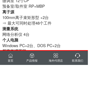
微调室 12寸CP
预备室/取件室 RP+MBP
离子源
100mm离子束矩形型 ×2台
⇒ 最大可同时处理48个工件
测量系统
网络分析仪 4台
个人电脑
Windows PC×2台、DOS PC×2台
频率微调工段
2阶段 （H, LL)
首页
产品情报
海外代理店
联系我们