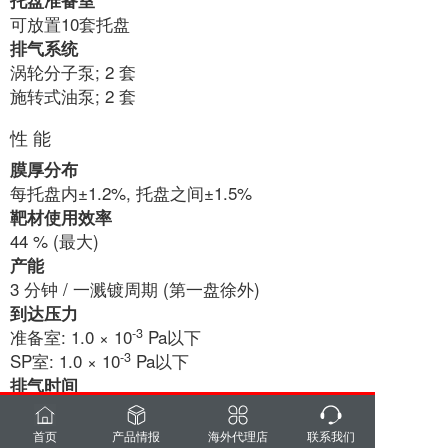
托盘准备室
可放置10套托盘
排气系统
涡轮分子泵; 2 套
施转式油泵; 2 套
性 能
膜厚分布
每托盘内±1.2%, 托盘之间±1.5%
靶材使用效率
44 % (最大)
产能
3 分钟 / 一溅镀周期 (第一盘徐外)
到达压力
-3
准备室: 1.0 × 10
Pa以下
-3
SP室: 1.0 × 10
Pa以下
排气时间
-2
准备室: 3 分钟内到达 2.0 × 10
Pa
-2
SP室: 10 分钟内到达 1.2 × 10
Pa
首页
产品情报
海外代理店
联系我们