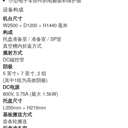
小型电子零部件的电极膜和保护膜
设备构成
机台尺寸
W2500 × D1200 × H1440 毫米
构成
托盘准备室 / 准备室 / SP室
真空槽内折返方式
溅射方式
DC磁控管
阴极
5 英寸× 7 英寸, 2 组
(其中1组为高效阴极)
DC电源
800V, 3.75A (最大 1.5kW)
托盘尺寸
L350mm × H210mm
基板搬送方式
齿条轮搬送