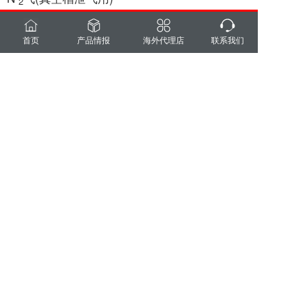
2
供给压力: 0.2 MPa 以上
设定压力: 0.2 ～ 0.3 MPa
首页
产品情报
海外代理店
联系我们
He气(促进托盘冷却用)
供给压力: 0.05 MPa 以上
设定压力: 0.02 ～ 0.03 MPa
※设备规格/外观可改良或变更。
※本产品有外汇以及战略物资根据国际贸易管理
方法的规定相当出口限制物品的情况。 因而在
把相符合品拿到日本国外的时候拿到日本国政
府的出口许可申请需要的手续。
上一篇 :
高真空退火炉 SAF-52T-Ⅱ
下一篇 :
连续式频率微调机 SFE-B03-Ⅱ
Copyright(c) SHOWA SHINKU CO. LTD. All Rights Reserved
支持
反馈
关注
数据