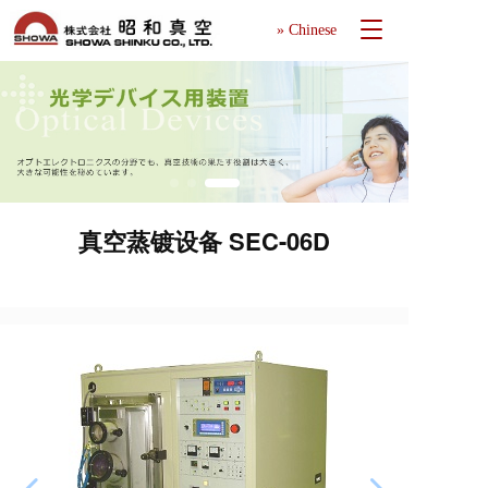
T
» Chinese
o
g
g
l
e
n
a
v
i
真空蒸镀设备 SEC-06D
g
a
t
i
o
n