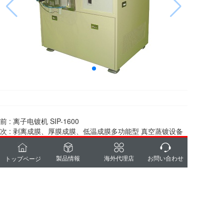
前 :
离子电镀机 SIP-1600
次 :
剥离成膜、厚膜成膜、低温成膜多功能型 真空蒸镀设备
SEC-22C
製品情報
海外代理店
お問い合わせ
トップページ
Copyright(c) SHOWA SHINKU CO. LTD. All Rights Reserved