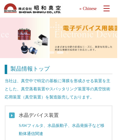
T
» Chinese
o
g
g
l
e
n
a
v
i
製品情報トップ
g
a
当社は、真空中で特定の基板に薄膜を形成させる装置を主
t
とした、真空蒸着装置やスパッタリング装置等の真空技術
i
o
応用装置（真空装置）を製造販売しております。
n
水晶デバイス装置
SAWフィルタ、水晶振動子、水晶発振子など移
動体通信関連